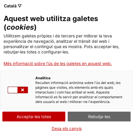
Menú
Cerc
. Obre en una nova finestra.
Català ▽
Aquest web utilitza galetes
Departament de Salut
Inici
(
cookies
)
Eines per a la planificació en salut
Departament
Cercador
Utilitzem galetes pròpies i de tercers per millorar la teva
experiència de navegació, analitzar el trànsit del web i
personalitzar el contingut que es mostra. Pots acceptar-les,
Àmbits d'actuació
rebutjar-les totes o configurar-les.
. Obre en una nova finestra.
Tràmits
Més informació sobre l'ús de les galetes en aquest web.
Serveis
Procediment de modificació de l’ordenació
Ofertes de treball
Analítica
territorial en àrees bàsiques de salut (ABS)
Recullen informació anònima sobre l'ús del web, les
pàgines que visites, els elements amb els quals
Actualitat
Institut d'Avaluacions Mèdiques (ICAMM)
Guia per introduir la perspectiva de gènere
interactues i com has arribat al web. Aquesta
en la planificació en salut. Quarta edició.
informació es fa servir per analitzar el comportament
dels usuaris al web i millorar-ne l'experiència.
. Obre en una nova finestra.
Contacte
Centres sanitaris autoritzats
Planificació de serveis sociosanitaris-
Adequació del punt de tall de l'edat per a
Accepta-les totes
Registre sanitari d'indústries i productes alimentaris de
Rebutja-les
Idioma:
ca
l'aplicació de criteris de planificació i
Catalunya (RSIPAC)
avaluació
Desa els canvis