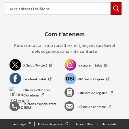
Com t'atenem
Pots contactar amb nosaltres mitjançant qualsevol
dels següents canals de contacte
X Salut (Twitter)
Instagram Salut
. Obre en una nova finestra.
. Obre en una nova finestra.
Facebook Salut
061 Salut Respon
. Obre en una nova finestra.
. Obre en una nova finestra.
Oficines d’Atenció
Oficines de registre
. Obre en una nova finestra.
. Obre en una nova finestra.
Ciutadana
Telèfons especialitzats
Bústia de contacte
. Obre en una nova finestra.
. Obre en una nova finestra.
Avís legal
Política de galetes
Accessibilitat
Mapa web