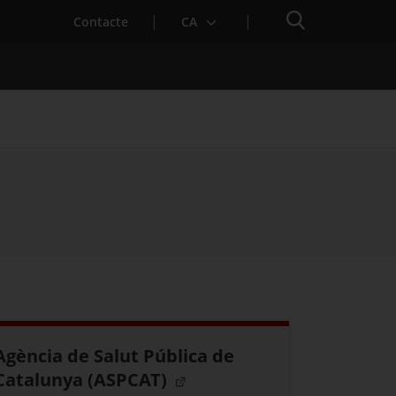
Cercador
. Obre en una nova finestra.
Contacte
CA
taris autoritzats
PAC)
Agència de Salut Pública de
Catalunya (ASPCAT)