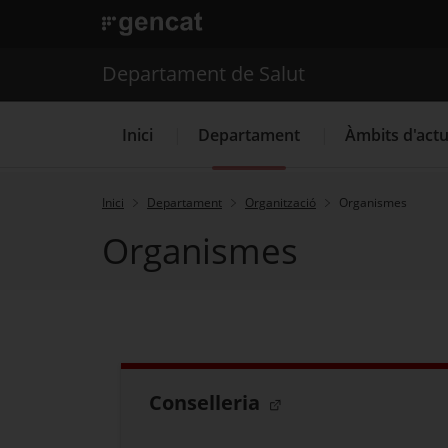
. Obre en una nova finestra.
. Obre en una nova finestra.
|
Departament de Salut
Departament de Salut
Inici
Departament
Àmbits d'act
Inici
Departament
Organització
Organismes
Organismes
Ofertes de trebal
Regi
Conselleria