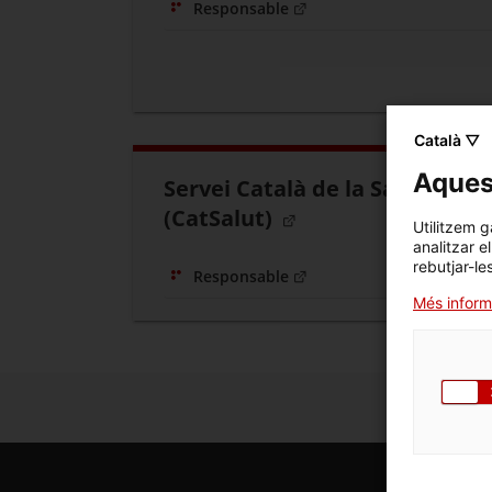
Responsable
Català ▽
Aquest
Servei Català de la Salut
(CatSalut)
Utilitzem g
analitzar e
rebutjar-le
Responsable
Més inform