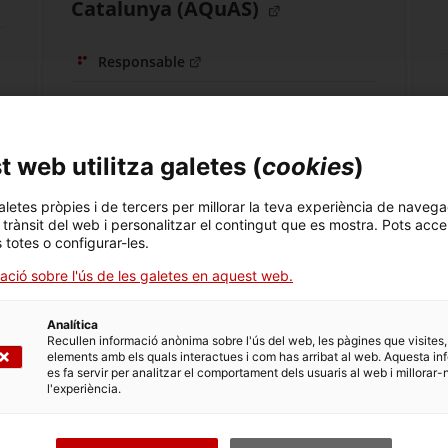
Catalunya (AQuAS)
Responsable
 web utilitza galetes (
cookies
)
Fundació TIC Salut i Social
aletes pròpies i de tercers per millorar la teva experiència de navega
Responsable
l trànsit del web i personalitzar el contingut que es mostra. Pots acce
s totes o configurar-les.
ació sobre l'ús de les galetes en aquest web.
Analítica
Recullen informació anònima sobre l'ús del web, les pàgines que visites,
elements amb els quals interactues i com has arribat al web. Aquesta in
es fa servir per analitzar el comportament dels usuaris al web i millorar-
l'experiència.