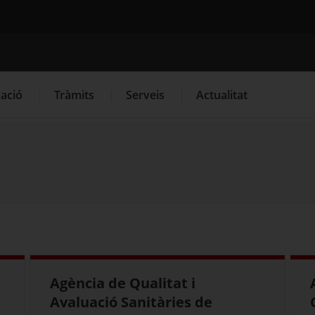
Cercador
uació
Tràmits
Serveis
Actualitat
. Obre en una nova finestra.
l
Institut d'Avaluacions Mèdiques (ICAMM)
Centres sani
stre sanitari d'indústries i productes alimentaris de Catalunya (RSI
Agència de Qualitat i
Avaluació Sanitàries de