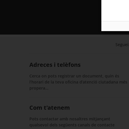
Segueix
Adreces i telèfons
Cerca on pots registrar un document, quin és
l’horari de la teva oficina d’atenció ciutadana més
propera…
Com t'atenem
Pots contactar amb nosaltres mitjançant
qualsevol dels següents canals de contacte