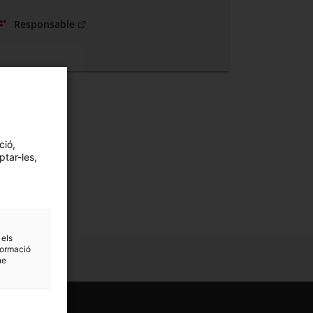
Responsable
ció,
ptar-les,
 els
formació
ne