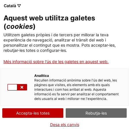
Menú
Cerc
. Obre en una nova finestra.
Català ▽
Aquest web utilitza galetes
Departament de Salut
Inici
(
cookies
)
Departament
Cercador
Utilitzem galetes pròpies i de tercers per millorar la teva
experiència de navegació, analitzar el trànsit del web i
Salut presenta una
personalitzar el contingut que es mostra. Pots acceptar-les,
Àmbits d'actuació
rebutjar-les totes o configurar-les.
experiència interactiva
. Obre en una nova finestra.
Tràmits
per donar a conèixer el
Més informació sobre l'ús de les galetes en aquest web.
telèfon d'atenció a la
Serveis
Ofertes de treball
Analítica
Recullen informació anònima sobre l'ús del web, les
conducta suïcida
pàgines que visites, els elements amb els quals
Actualitat
Institut d'Avaluacions Mèdiques (ICAMM)
interactues i com has arribat al web. Aquesta
Torna
informació es fa servir per analitzar el comportament
dels usuaris al web i millorar-ne l'experiència.
. Obre en una nova finestra.
Contacte
Centres sanitaris autoritzats
Divendres, 09 de de setembre de 2022
Accepta-les totes
Registre sanitari d'indústries i productes alimentaris de
Rebutja-les
Idioma:
ca
Catalunya (RSIPAC)
Desa els canvis
El Departament de Salut situa al passeig