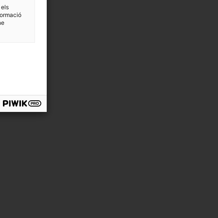
 els
formació
ne