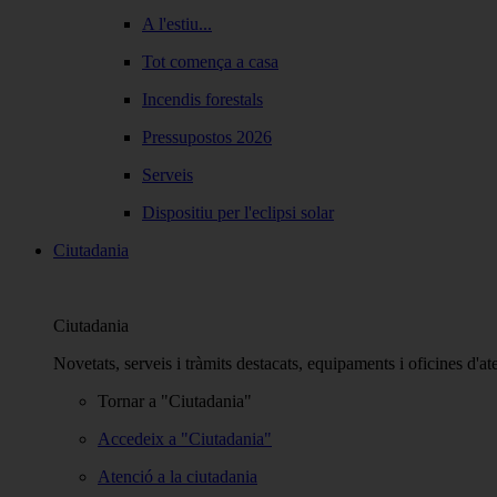
A l'estiu...
Tot comença a casa
Incendis forestals
Pressupostos 2026
Serveis
Dispositiu per l'eclipsi solar
Ciutadania
Ciutadania
Novetats, serveis i tràmits destacats, equipaments i oficines d'at
Tornar a "Ciutadania"
Accedeix a "Ciutadania"
Atenció a la ciutadania