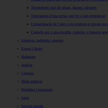
Terratrèmol: què fer abans, durant i després
Trencament d'una presa: què fer i com protegir-te
Contaminació de l’aire: com protegir-te durant un 
Consells per a una revetlla, correfoc o foguera seg
Empresa, indústria i energia
Esport i lleure
Habitatge
Justícia
Llengua
Medi ambient
Mobilitat i transports
Salut
Serveis socials