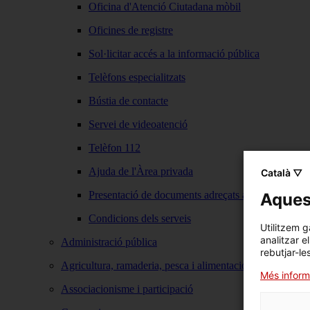
Oficina d'Atenció Ciutadana mòbil
Oficines de registre
Sol·licitar accés a la informació pública
Telèfons especialitzats
Bústia de contacte
Servei de videoatenció
Telèfon 112
Ajuda de l'Àrea privada
Català ▽
Presentació de documents adreçats a qualsevol adm
Aquest
Condicions dels serveis
Utilitzem g
analitzar e
Administració pública
rebutjar-le
Agricultura, ramaderia, pesca i alimentació
Més inform
Associacionisme i participació