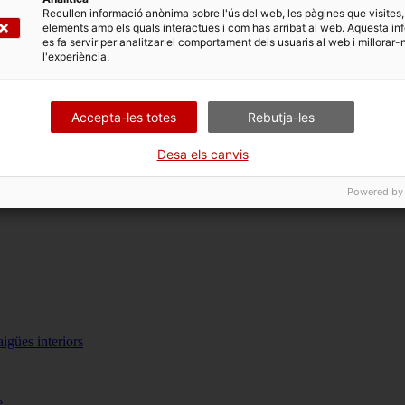
Recullen informació anònima sobre l'ús del web, les pàgines que visites,
elements amb els quals interactues i com has arribat al web. Aquesta in
es fa servir per analitzar el comportament dels usuaris al web i millorar-
l'experiència.
Accepta-les totes
Rebutja-les
Desa els canvis
Powered by
igües interiors
e