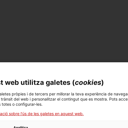
inistració pública
 web utilitza galetes (
cookies
)
aletes pròpies i de tercers per millorar la teva experiència de navega
l trànsit del web i personalitzar el contingut que es mostra. Pots acce
s totes o configurar-les.
ació sobre l'ús de les galetes en aquest web.
Analítica