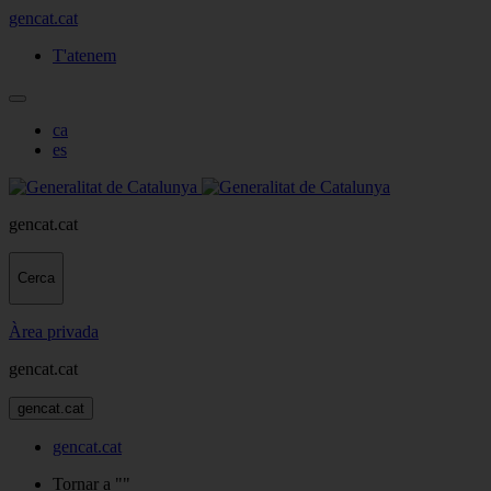
gencat.cat
T'atenem
ca
es
gencat.cat
Cerca
Àrea privada
gencat.cat
gencat.cat
gencat.cat
Tornar a ""