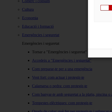
Comerç i consum
Cultura
Economia
Educació i formació
Emergències i seguretat
Emergències i seguretat
Tornar a "Emergències i seguretat"
Accedeix a "Emergències i seguretat"
Com preparar-te per a una emergència
Vent fort: com actuar i protegir-te
Calamarsa o pedra: com protegir-te
Com banyar-te amb seguretat a la platja, piscina o a
Tempestes elèctriques: com protegir-te
Onada de calor: què fer per protegir-te i refrescar-t